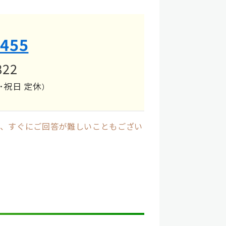
8455
822
･祝日 定休
）
、すぐにご回答が難しいこともござい